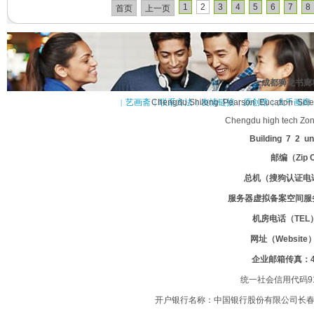
1
2
3
4
5
6
7
8
首页
上一页
成都狮龙书廊
艺画斋
Chengdu Shilong Pearson Eucation Scienc
联系方法
友情链接
原创馆
大千画廊
|
|
|
|
|
Chengdu high tech Z
Building 7 2 un
邮编（Zip C
总机（搜狗认证电话）:
服务器虚拟备案
空间服
机房电话（TEL）：
网址（Website）:
企业邮箱传真：400
统一社会信用代码9122
开户银行名称：中国银行股份有限公司长春汽车