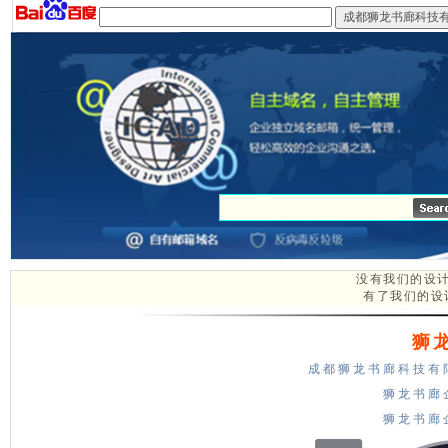
设计中心
网络技术
图文欣赏
企业邮箱
没有我们的设
有了我们的设
狮
成都狮龙书廊科技有
狮龙书廊
狮龙书廊