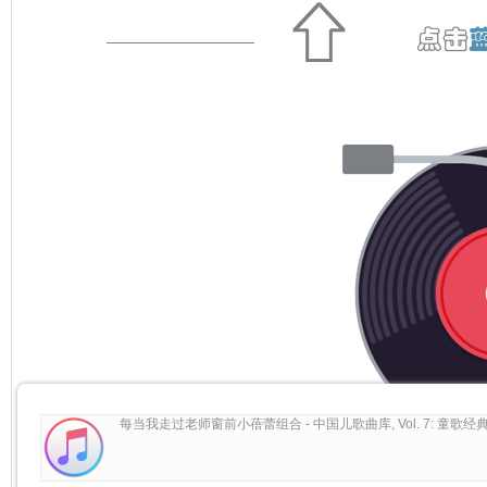
每当我走过老师窗前小蓓蕾组合 - 中国儿歌曲库, Vol. 7: 童歌经